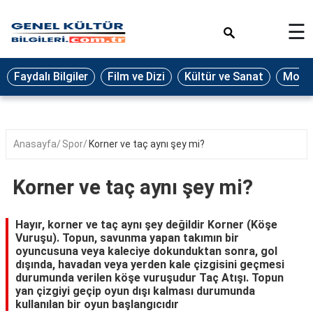
×
☰
Eğitim
Faydalı Bilgiler
Film ve Dizi
Kültür ve Sanat
Moda 
Ekonomi
Sağlık
Seyahat
Anasayfa
Spor
Korner ve taç aynı şey mi?
Spor
Korner ve taç aynı şey mi?
Oyun
Yaşam
Hayır, korner ve taç aynı şey değildir Korner (Köşe
Vuruşu). Topun, savunma yapan takımın bir
Hukuk
oyuncusuna veya kaleciye dokunduktan sonra, gol
dışında, havadan veya yerden kale çizgisini geçmesi
Blog
durumunda verilen köşe vuruşudur Taç Atışı. Topun
yan çizgiyi geçip oyun dışı kalması durumunda
kullanılan bir oyun başlangıcıdır