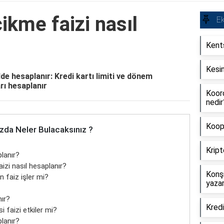
ikme faizi nasıl
E
Kent
Kesin
lde hesaplanır: Kredi kartı limiti ve dönem
ı hesaplanır
Koord
nedir
Koope
zda Neler Bulacaksınız ?
Krip
planır?
izi nasıl hesaplanır?
Konş
n faiz işler mi?
yaza
nır?
Kredi
 faizi etkiler mi?
lanır?