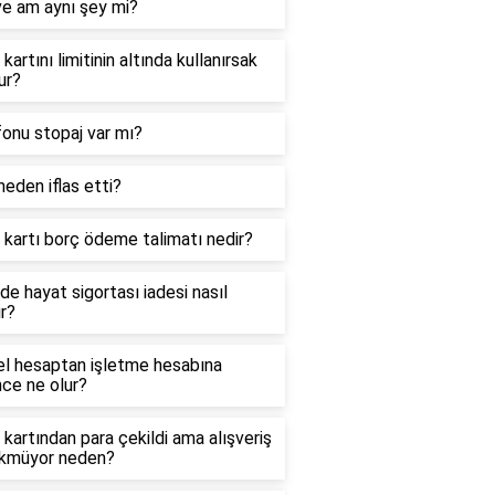
ve am aynı şey mi?
 kartını limitinin altında kullanırsak
ur?
onu stopaj var mı?
eden iflas etti?
 kartı borç ödeme talimatı nedir?
de hayat sigortası iadesi nasıl
ır?
el hesaptan işletme hesabına
ce ne olur?
 kartından para çekildi ama alışveriş
kmüyor neden?