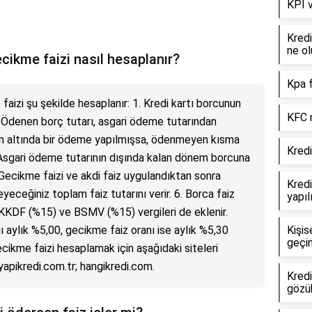
KPI 
Kredi
ne ol
cikme faizi nasıl hesaplanır?
Kpa f
aizi şu şekilde hesaplanır: 1. Kredi kartı borcunun
KFC n
. Ödenen borç tutarı, asgari ödeme tutarından
ının altında bir ödeme yapılmışsa, ödenmeyen kısma
Kredi
 Asgari ödeme tutarının dışında kalan dönem borcuna
. Gecikme faizi ve akdi faiz uygulandıktan sonra
Kredi
yeceğiniz toplam faiz tutarını verir. 6. Borca faiz
yapıl
 KKDF (%15) ve BSMV (%15) vergileri de eklenir.
nı aylık %5,00, gecikme faiz oranı ise aylık %5,30
Kişis
geçin
gecikme faizi hesaplamak için aşağıdaki siteleri
 yapikredi.com.tr; hangikredi.com.
Kredi
gözü