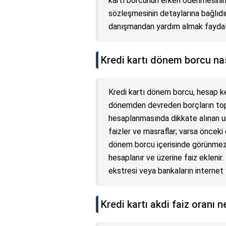
kartı borcunun erken ödenmesinin 
sözleşmesinin detaylarına bağlıd
danışmandan yardım almak faydalı 
Kredi kartı dönem borcu nas
Kredi kartı dönem borcu, hesap ke
dönemden devreden borçların top
hesaplanmasında dikkate alınan uns
faizler ve masraflar; varsa önceki
dönem borcu içerisinde görünme
hesaplanır ve üzerine faiz ekleni
ekstresi veya bankaların internet v
Kredi kartı akdi faiz oranı n