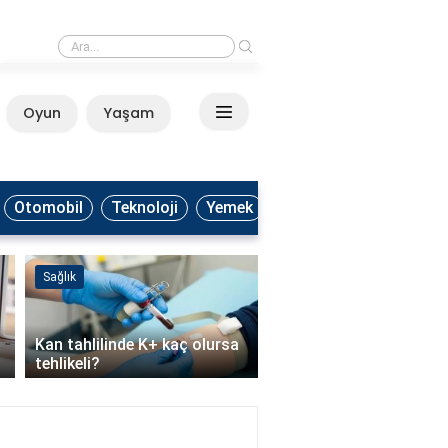
›
Kaşar peyniri hangi vitamin ve mineraller açısından zengindir?
Oyun
Yaşam
Anasayfa
Otomobil
Teknoloji
Yemek
Sağlık
Yemek
Kan tahlilinde K+ kaç olursa
Keşkek yaparken et nas
tehlikeli?
haşlanır?