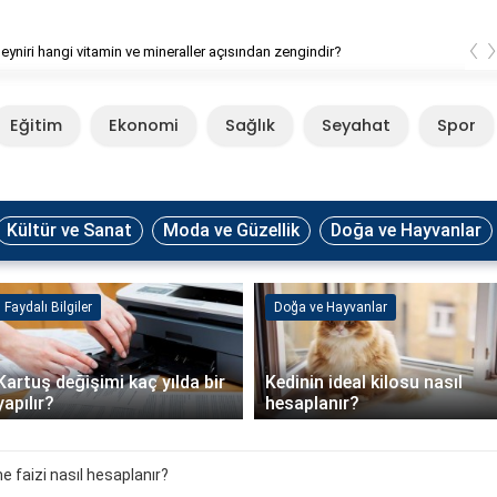
‹
eyniri hangi vitamin ve mineraller açısından zengindir?
Eğitim
Ekonomi
Sağlık
Seyahat
Spor
Kültür ve Sanat
Moda ve Güzellik
Doğa ve Hayvanlar
Faydalı Bilgiler
Doğa ve Hayvanlar
Kartuş değişimi kaç yılda bir
Kedinin ideal kilosu nasıl
yapılır?
hesaplanır?
e faizi nasıl hesaplanır?