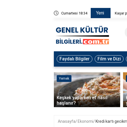
Yeni
i vitamin ve mineraller açısından zengindir?
Cumartesi 18:34
Kaşar p
Faydalı Bilgiler
Film ve Dizi
Yemek
ahlilinde K+ kaç olursa
Keşkek yaparken et nasıl
eli?
haşlanır?
Anasayfa
Ekonomi
Kredi kartı gecikm