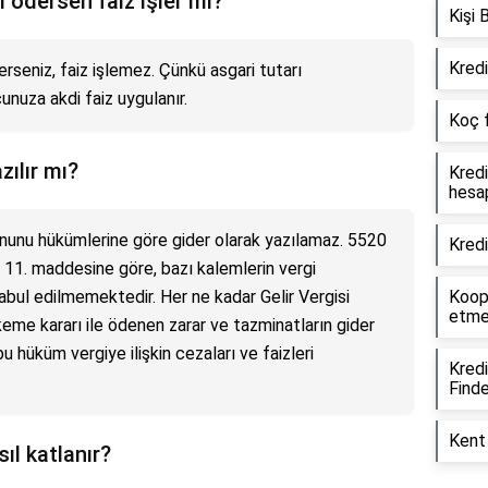
i ödersen faiz işler mi?
Kişi 
Kredi
rseniz, faiz işlemez. Çünkü asgari tutarı
nuza akdi faiz uygulanır.
Koç f
zılır mı?
Kredi
hesap
anunu hükümlerine göre gider olarak yazılamaz. 5520
Kredi
n 11. maddesine göre, bazı kalemlerin vergi
abul edilmemektedir. Her ne kadar Gelir Vergisi
Koope
etme
me kararı ile ödenen zarar ve tazminatların gider
bu hüküm vergiye ilişkin cezaları ve faizleri
Kred
Finde
Kent 
ıl katlanır?