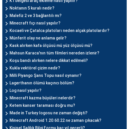
K1 belgesi araç ekleme nasıl yapılır?
Noktanın 5 kuralı nedir?
Malefiz 2 ve 3 bağlantılı mı?
Minecraft fıçı nasıl yapılır?
Kocaeli ve Çatalca platoları neden alçak platolardır?
Münferit olay ne anlama gelir?
Kask alırken kafa ölçüsü mü yüz ölçüsü mü?
Mahsun Karaca'nın tüm filmleri nereden izlenir?
Koşu bandı alırken nelere dikkat edilmeli?
Kukla vektörel çizim nedir?
Milli Piyango Şans Topu nasıl oynanır?
Lagerthanın ölümü kaçıncı bölüm?
Log nasıl yapılır?
Minecraft kazma büyüleri nelerdir?
Ketem kanser taraması doğru mu?
Made in Turkey logosu ne zaman değişti?
Minecraft Android 1.20.60.22 ne zaman çıkacak?
Kişisel Sağlık Bilgi Formu kaç yıl geçerli?