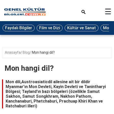
×
☰
Eğitim
Faydalı Bilgiler
Film ve Dizi
Kültür ve Sanat
Moda 
Ekonomi
Sağlık
Seyahat
Anasayfa
Blog
Mon hangi dil?
Spor
Mon hangi dil?
Oyun
Yaşam
Mon dili,Austroasiaticdil ailesine ait bir dildir
Myanmar'ın Mon Devleti, Kayin Devleti ve Tanintharyi
Hukuk
Bölgesi; Tayland'ın bazı bölgeleri (özellikle Samut
Sakhon, Samut Songkhram, Nakhon Pathom,
Blog
Kanchanaburi, Phetchaburi, Prachuap Khiri Khan ve
Ratchaburi illeri)