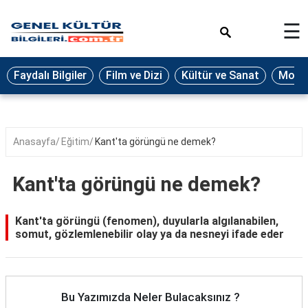
×
☰
Eğitim
Faydalı Bilgiler
Film ve Dizi
Kültür ve Sanat
Moda 
Ekonomi
Sağlık
Seyahat
Anasayfa
Eğitim
Kant'ta görüngü ne demek?
Spor
Kant'ta görüngü ne demek?
Oyun
Yaşam
Kant'ta görüngü (fenomen), duyularla algılanabilen,
somut, gözlemlenebilir olay ya da nesneyi ifade eder
Hukuk
Blog
Bu Yazımızda Neler Bulacaksınız ?