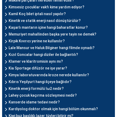
Makine parçaları nereden temin edilir?
Kimsesiz çocuklar vakfı kime yardım ediyor?
Kamil Koç bilet iptali nasıl yapılır?
Kinetik ve statik enerji nasıl dönüştürülür?
Kaşarlı mantarın içine hangi baharatlar konur?
Memuriyet mahallinden başka yere tayin ne demek?
Kirpik Kıvırıcı yerine ne kullanılır?
Lale Mansur ve Haluk Bilginer hangi filmde oynadı?
Kızıl Goncalar hangi diziler ile bağlantılı?
Klamer ve klaritromisin aynı mı?
Kia Sportage difüzör ne işe yarar?
Kimya laboratuvarında kroze nerede kullanılır?
Kıbrıs Yeşilyurt hangi ilçeye bağlıdır?
Kinetik enerji formülü Iω2 nedir?
Lahey çocuk kaçırma sözleşmesi nedir?
Kanserde idame tedavi nedir?
Kardiyolog doktor olmak için hangi bölüm okunmalı?
Kiwi buz başlıklı lazer tüyleri bitirir mi?