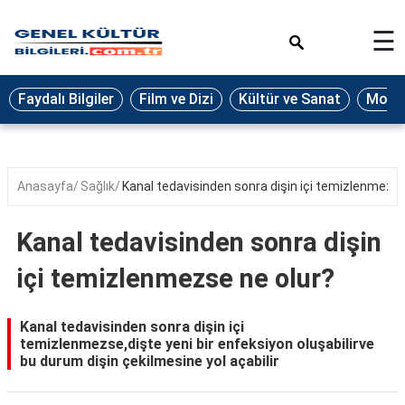
×
☰
Eğitim
Faydalı Bilgiler
Film ve Dizi
Kültür ve Sanat
Moda 
Ekonomi
Sağlık
Seyahat
Anasayfa
Sağlık
Kanal tedavisinden sonra dişin içi temizlenmezse
Spor
Kanal tedavisinden sonra dişin
Oyun
içi temizlenmezse ne olur?
Yaşam
Hukuk
Kanal tedavisinden sonra dişin içi
temizlenmezse,dişte yeni bir enfeksiyon oluşabilirve
Blog
bu durum dişin çekilmesine yol açabilir