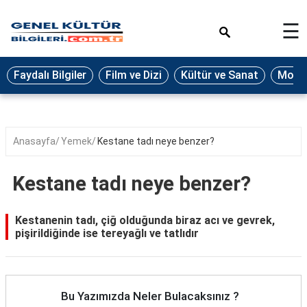
×
☰
Eğitim
Faydalı Bilgiler
Film ve Dizi
Kültür ve Sanat
Moda 
Ekonomi
Sağlık
Seyahat
Anasayfa
Yemek
Kestane tadı neye benzer?
Spor
Kestane tadı neye benzer?
Oyun
Yaşam
Kestanenin tadı, çiğ olduğunda biraz acı ve gevrek,
pişirildiğinde ise tereyağlı ve tatlıdır
Hukuk
Blog
Bu Yazımızda Neler Bulacaksınız ?