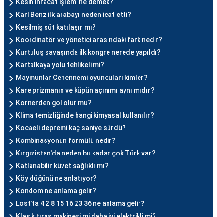
Kesin ihracat işlemi ne demek?
Karl Benz ilk arabayı neden icat etti?
Kesilmiş süt katılaşır mı?
Koordinatör ve yönetici arasındaki fark nedir?
Kurtuluş savaşında ilk kongre nerede yapıldı?
Kartalkaya yolu tehlikeli mi?
Maymunlar Cehennemi oyuncuları kimler?
Kare prizmanın ve küpün açınımı aynı mıdır?
Kornerden gol olur mu?
Klima temizliğinde hangi kimyasal kullanılır?
Kocaeli depremi kaç saniye sürdü?
Kombinasyonun formülü nedir?
Kırgızistan'da neden bu kadar çok Türk var?
Katlanabilir küvet sağlıklı mı?
Köy düğünü ne anlatıyor?
Kondom ne anlama gelir?
Lost'ta 4 2 8 15 16 23 36 ne anlama gelir?
Klasik tıraş makinesi mi daha iyi elektrikli mi?