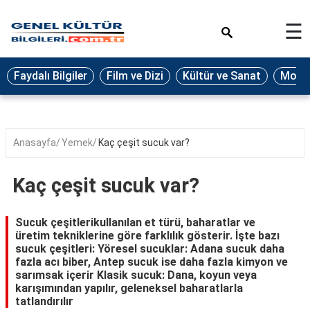
×
☰
Eğitim
Faydalı Bilgiler
Film ve Dizi
Kültür ve Sanat
Moda 
Ekonomi
Sağlık
Seyahat
Anasayfa
Yemek
Kaç çeşit sucuk var?
Spor
Kaç çeşit sucuk var?
Oyun
Yaşam
Sucuk çeşitlerikullanılan et türü, baharatlar ve
üretim tekniklerine göre farklılık gösterir. İşte bazı
Hukuk
sucuk çeşitleri: Yöresel sucuklar: Adana sucuk daha
fazla acı biber, Antep sucuk ise daha fazla kimyon ve
Blog
sarımsak içerir Klasik sucuk: Dana, koyun veya
karışımından yapılır, geleneksel baharatlarla
tatlandırılır