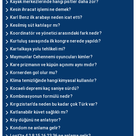
Kayak merkezlerinde hangi pistler daha zor?
Kesin ihracat işlemi ne demek?
Karl Benz ilk arabayı neden icat etti?
Kesilmiş süt katılaşır mı?
Koordinatör ve yönetici arasındaki fark nedir?
Kurtuluş savaşında ilk kongre nerede yapıldı?
Kartalkaya yolu tehlikeli mi?
Maymunlar Cehennemi oyuncuları kimler?
Kare prizmanın ve küpün açınımı aynı mıdır?
Kornerden gol olur mu?
Klima temizliğinde hangi kimyasal kullanılır?
Kocaeli depremi kaç saniye sürdü?
Kombinasyonun formülü nedir?
Kırgızistan'da neden bu kadar çok Türk var?
Katlanabilir küvet sağlıklı mı?
Köy düğünü ne anlatıyor?
Kondom ne anlama gelir?
Lost'ta 4 2 8 15 16 23 36 ne anlama gelir?