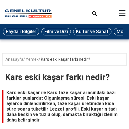
×
☰
Eğitim
Faydalı Bilgiler
Film ve Dizi
Kültür ve Sanat
Moda 
Ekonomi
Sağlık
Seyahat
Anasayfa
Yemek
Kars eski kaşar farkı nedir?
Spor
Kars eski kaşar farkı nedir?
Oyun
Yaşam
Kars eski kaşar ile Kars taze kaşar arasındaki bazı
farklar şunlardır: Olgunlaşma süresi. Eski kaşar
Hukuk
aylarca dinlendirilirken, taze kaşar üretimden kısa
süre sonra tüketilir Lezzet profili. Eski kaşarın tadı
Blog
daha keskin ve tuzlu olup, damakta bıraktığı izlenim
daha belirgindir