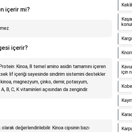
Kekli
n içerir mi?
Kaşar
konu
rmez.
Kargo
esi içerir?
Knorr
. Protein: Kinoa, 8 temel amino asidin tamamını içeren
Kavu
için 
ksek lif içeriği sayesinde sindirim sistemini destekler
a kinoa, magnezyum, çinko, demir, potasyum,
Kobe 
 A, B, C, K vitaminleri açısından da zengindir.
Kayma
Karad
k olarak değerlendirilebilir. Kinoa cipsinin bazı
Karpu