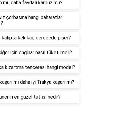
n mu daha faydalı karpuz mu?
iz çorbasına hangi baharatlar
r?
 kalıpta kek kaç derecede pişer?
iğer için enginar nasıl tüketilmeli?
ca kızartma tenceresi hangi model?
kaşarı mı daha iyi Trakya kaşarı mı?
nenin en güzel tatlısı nedir?