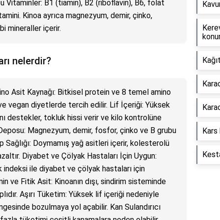
 Vitaminler: B1 (tiamin), B2 (riboflavin), B6, folat
Kavu
Vitamini. Kinoa ayrıca magnezyum, demir, çinko,
Kerev
 mineraller içerir.
konu
arı nelerdir?
Kağıt
Karac
ino Asit Kaynağı: Bitkisel protein ve 8 temel amino
ve vegan diyetlerde tercih edilir. Lif İçeriği: Yüksek
Kara
nı destekler, tokluk hissi verir ve kilo kontrolüne
 Deposu: Magnezyum, demir, fosfor, çinko ve B grubu
Kars 
p Sağlığı: Doymamış yağ asitleri içerir, kolesterolü
Kesta
 azaltır. Diyabet ve Çölyak Hastaları İçin Uygun:
 indeksi ile diyabet ve çölyak hastaları için
in ve Fitik Asit: Kinoanın dışı, sindirim sisteminde
plıdır. Aşırı Tüketim: Yüksek lif içeriği nedeniyle
ngesinde bozulmaya yol açabilir. Kan Sulandırıcı
 fazla tüketimi çeşitli kanamalara neden olabilir.