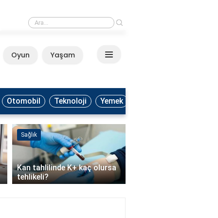
›
Kaşar peyniri hangi vitamin ve mineraller açısından zengindir?
Oyun
Yaşam
Anasayfa
Otomobil
Teknoloji
Yemek
Sağlık
Yemek
Kan tahlilinde K+ kaç olursa
Keşkek yaparken et nas
tehlikeli?
haşlanır?