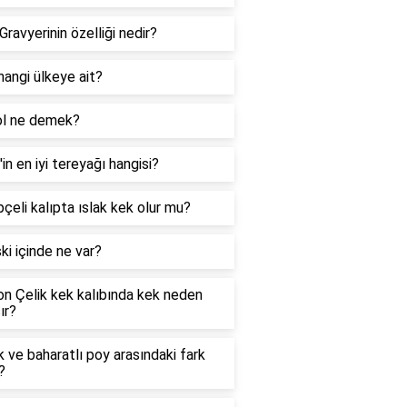
Gravyerinin özelliği nedir?
angi ülkeye ait?
ol ne demek?
'in en iyi tereyağı hangisi?
çeli kalıpta ıslak kek olur mu?
ki içinde ne var?
n Çelik kek kalıbında kek neden
ır?
k ve baharatlı poy arasındaki fark
?