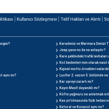
olitikası
Kullanıcı Sözleşmesi
Telif Hakları ve Alıntı
So
angisi?
Karadeniz ve Marmara Denizi Tü
Jeep şase no ile ne anlaşılır?
Kare şeklindeki trafik levhaları
Kot bedenleri mm olarak nasıl 
Kişisel motto örnekleri nelerdi
st aynı mı?
Lucifer 2. sezon 5. bölümde ne
Kar spreyi zararlı mı?
Kayın Masif dayanıklı mı?
Köfte yağmuru ne anlatmak ist
Kas yırtılmasında fizik tedavi 
Ketoral ve Konazol aynı mı?