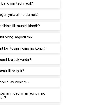
 balığının tadı nasıl?
eğeri yüksek ne demek?
dibinin ilk mucidi kimdir?
li pirinç sağlıklı mı?
it köftesinin içine ne konur?
eşit bardak vardır?
şit likör içilir?
plı pilav yenir mi?
baharın dağılmaması için ne
alı?