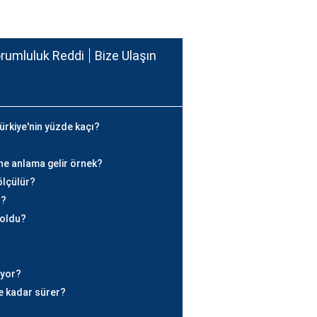
rumluluk Reddi
Bize Ulaşın
rkiye'nin yüzde kaçı?
 ne anlama gelir örnek?
ölçülür?
r?
 oldu?
iyor?
ne kadar sürer?