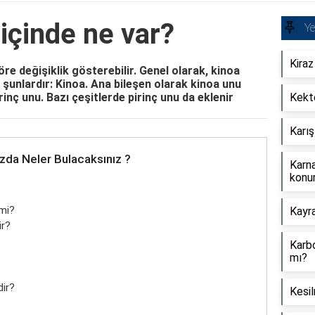
 içinde ne var?
Y
Kiraz
öre değişiklik gösterebilir. Genel olarak, kinoa
r şunlardır: Kinoa. Ana bileşen olarak kinoa unu
rinç unu. Bazı çeşitlerde pirinç unu da eklenir
Kekte
Karış
zda Neler Bulacaksınız ?
Karna
konu
 mi?
Kayra
ir?
Karbo
mı?
dir?
Kesil