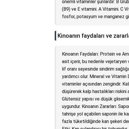
önemli vitaminler şunlardır: B Grubu
(B9) ve E vitamini. A Vitamini. C 
fosfor, potasyum ve manganez gibi
Kinoanın faydaları ve zararl
Kinoanın Faydaları: Protein ve Am
asit içerir, bu nedenle vejetaryen 
lif oranı sayesinde sindirim sağlığı
yardımcı olur. Mineral ve Vitamin
vitaminler açısından zengindir. Kal
düşürerek kalp hastalıkları riskini
Glütensiz yapısı ve düşük glisemik
uygundur. Kinoanın Zararları: Sapon
tahrişe yol açabilen saponin ile ka
fazla tüketildiğinde kan şekeri de
Etki: Kan sulandırıcı bir tohumdur,