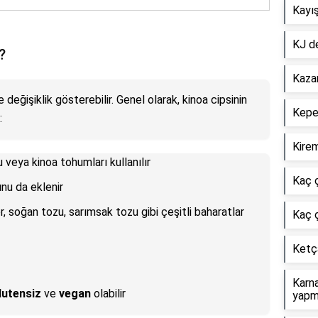
Kayış
KJ d
?
Kazan
 değişiklik gösterebilir. Genel olarak, kinoa cipsinin
Kepek
:
Kirem
 veya kinoa tohumları kullanılır
Kaç ç
unu da eklenir
er, soğan tozu, sarımsak tozu gibi çeşitli baharatlar
Kaç çe
Ketça
Karna
lutensiz
ve
vegan
olabilir
yapm