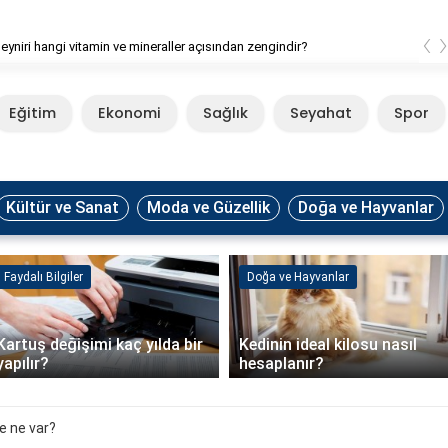
‹
eyniri hangi vitamin ve mineraller açısından zengindir?
Eğitim
Ekonomi
Sağlık
Seyahat
Spor
Kültür ve Sanat
Moda ve Güzellik
Doğa ve Hayvanlar
Faydalı Bilgiler
Doğa ve Hayvanlar
Kartuş değişimi kaç yılda bir
Kedinin ideal kilosu nasıl
yapılır?
hesaplanır?
de ne var?