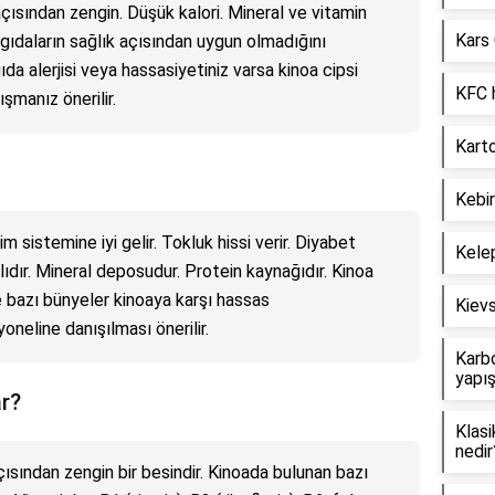
 açısından zengin. Düşük kalori. Mineral ve vitamin
Kars 
 gıdaların sağlık açısından uygun olmadığını
da alerjisi veya hassasiyetiniz varsa kinoa cipsi
KFC h
manız önerilir.
Kart
Kebir
m sistemine iyi gelir. Tokluk hissi verir. Diyabet
Kelep
dalıdır. Mineral deposudur. Protein kaynağıdır. Kinoa
 bazı bünyeler kinoaya karşı hassas
Kievs
oneline danışılması önerilir.
Karbo
yapış
ar?
Klasi
nedir
çısından zengin bir besindir. Kinoada bulunan bazı