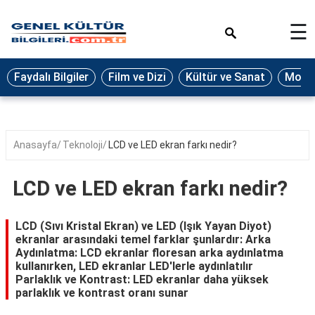
×
☰
Eğitim
Faydalı Bilgiler
Film ve Dizi
Kültür ve Sanat
Moda 
Ekonomi
Sağlık
Seyahat
Anasayfa
Teknoloji
LCD ve LED ekran farkı nedir?
Spor
LCD ve LED ekran farkı nedir?
Oyun
Yaşam
LCD (Sıvı Kristal Ekran) ve LED (Işık Yayan Diyot)
ekranlar arasındaki temel farklar şunlardır: Arka
Hukuk
Aydınlatma: LCD ekranlar floresan arka aydınlatma
kullanırken, LED ekranlar LED'lerle aydınlatılır
Blog
Parlaklık ve Kontrast: LED ekranlar daha yüksek
parlaklık ve kontrast oranı sunar