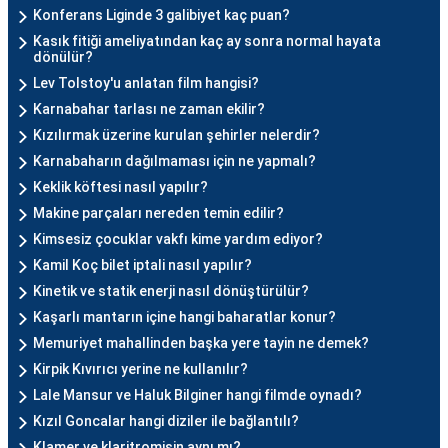
Konferans Liginde 3 galibiyet kaç puan?
Kasık fitiği ameliyatından kaç ay sonra normal hayata
dönülür?
Lev Tolstoy'u anlatan film hangisi?
Karnabahar tarlası ne zaman ekilir?
Kızılırmak üzerine kurulan şehirler nelerdir?
Karnabaharın dağılmaması için ne yapmalı?
Keklik köftesi nasıl yapılır?
Makine parçaları nereden temin edilir?
Kimsesiz çocuklar vakfı kime yardım ediyor?
Kamil Koç bilet iptali nasıl yapılır?
Kinetik ve statik enerji nasıl dönüştürülür?
Kaşarlı mantarın içine hangi baharatlar konur?
Memuriyet mahallinden başka yere tayin ne demek?
Kirpik Kıvırıcı yerine ne kullanılır?
Lale Mansur ve Haluk Bilginer hangi filmde oynadı?
Kızıl Goncalar hangi diziler ile bağlantılı?
Klamer ve klaritromisin aynı mı?