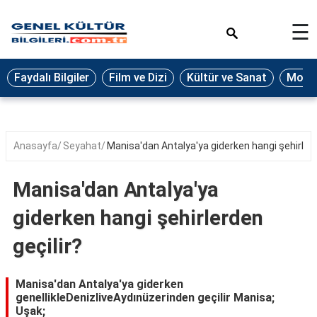
×
☰
Eğitim
Faydalı Bilgiler
Film ve Dizi
Kültür ve Sanat
Moda 
Ekonomi
Sağlık
Seyahat
Anasayfa
Seyahat
Manisa'dan Antalya'ya giderken hangi şehirlerd
Spor
Manisa'dan Antalya'ya
Oyun
giderken hangi şehirlerden
Yaşam
geçilir?
Hukuk
Blog
Manisa'dan Antalya'ya giderken
genellikleDenizliveAydınüzerinden geçilir Manisa;
Uşak;