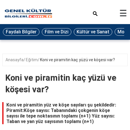
×
☰
Eğitim
Faydalı Bilgiler
Film ve Dizi
Kültür ve Sanat
Moda 
Ekonomi
Sağlık
Seyahat
Anasayfa
Eğitim
Koni ve piramitin kaç yüzü ve köşesi var?
Spor
Koni ve piramitin kaç yüzü ve
Oyun
köşesi var?
Yaşam
Hukuk
Koni ve piramitin yüz ve köşe sayıları şu şekildedir:
Piramit:Köşe sayısı: Tabanındaki çokgenin köşe
Blog
sayısı ile tepe noktasının toplamı (n+1) Yüz sayısı:
Taban ve yan yüz sayısının toplamı (n+1)