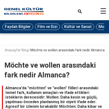
×
☰
Eğitim
Faydalı Bilgiler
Film ve Dizi
Kültür ve Sanat
Moda 
Ekonomi
Sağlık
Seyahat
Anasayfa
Blog
Möchte ve wollen arasındaki fark nedir Almanca?
Spor
Möchte ve wollen arasındaki
Oyun
fark nedir Almanca?
Yaşam
Hukuk
Almanca'da "möchten" ve "wollen" fiilleri arasındaki
temel fark, kullanım amaçları ve ifade ettikleri
Blog
isteklerin derecesidir: Wollen: Daha kesin ve güçlü,
yapılması önceden planlanmış bir niyeti ifade eder.
Agresif bir izlenim bırakabilir Möchten: Daha kibar ve